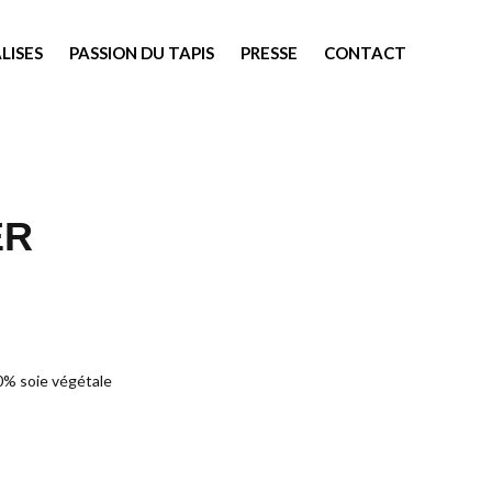
LISES
PASSION DU TAPIS
PRESSE
CONTACT
ER
00% soie végétale